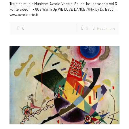
Training music Musiche: Avorio Vocals: Splice, house vocals vol 3
Fonte video: • 80s Warm Up WE LOVE DANCE //Mix by DJ Badd…
www.avorioarte.it
0
0
Read more