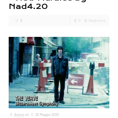
Nad4.20
3
0
Read more
Avorio
on
25 Maggio 2022