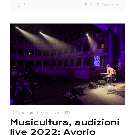
2
0
Read more
Avorio
on
28 Febbraio 2022
Musicultura, audizioni
live 2022: Avorio