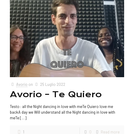
Avorio
on
25 Luglio 2022
Avorio – Te Quiero
Testo : all the Night dancing in love with meTe Quiero love me
backA day we Will understand all the Night dancing in love with
meTe
[…]
1
0
Read more