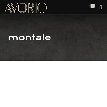
0
montale