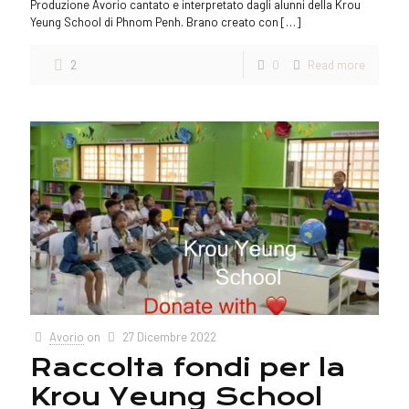
Produzione Avorio cantato e interpretato dagli alunni della Krou
Yeung School di Phnom Penh. Brano creato con
[…]
2
0
Read more
Avorio
on
27 Dicembre 2022
Raccolta fondi per la
Krou Yeung School