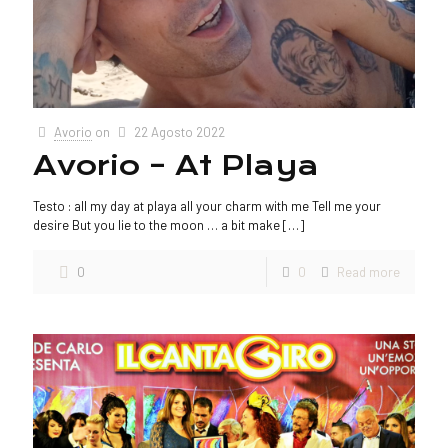
Avorio
on
22 Agosto 2022
Avorio – At Playa
Testo : all my day at playa all your charm with me Tell me your
desire But you lie to the moon … a bit make
[…]
0
0
Read more