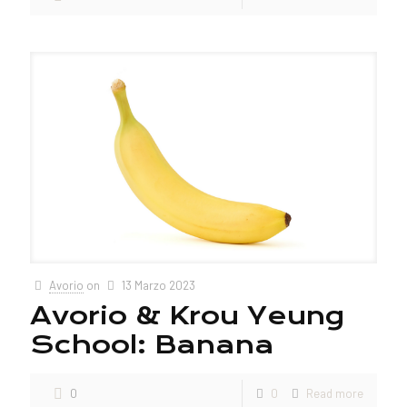
Avorio
on
13 Marzo 2023
Avorio & Krou Yeung
School: Banana
0
0
Read more