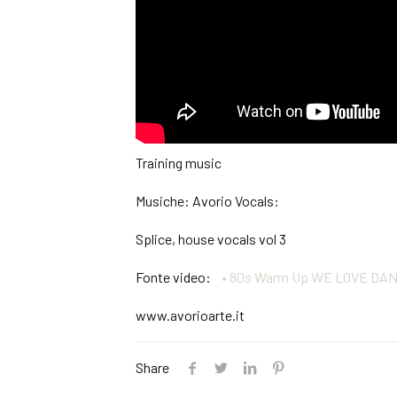
Training music
Musiche: Avorio Vocals:
Splice, house vocals vol 3
Fonte video:
• 80s Warm Up WE LOVE DAN
www.avorioarte.it
Share