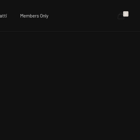
0
atti
Members Only