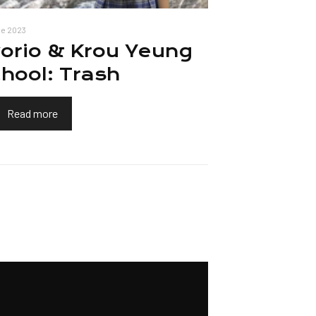
ile 2023
orio & Krou Yeung
hool: Trash
Read more