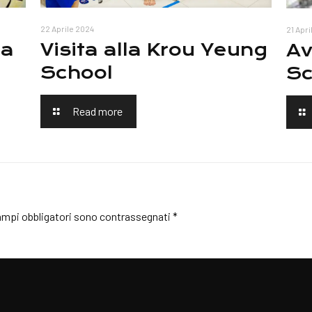
22 Aprile 2024
21 Apr
ia
Visita alla Krou Yeung
Av
School
Sc
Read more
ampi obbligatori sono contrassegnati
*