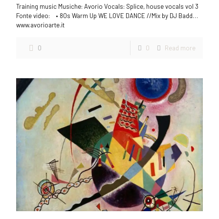
Training music Musiche: Avorio Vocals: Splice, house vocals vol 3
Fonte video: • 80s Warm Up WE LOVE DANCE //Mix by DJ Badd…
www.avorioarte.it
0
0
Read more