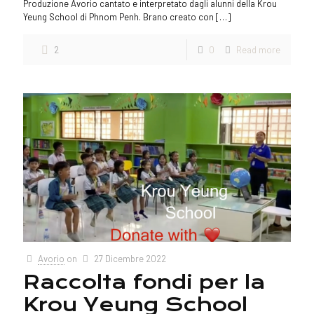
Produzione Avorio cantato e interpretato dagli alunni della Krou
Yeung School di Phnom Penh. Brano creato con
[…]
2
0
Read more
Avorio
on
27 Dicembre 2022
Raccolta fondi per la
Krou Yeung School