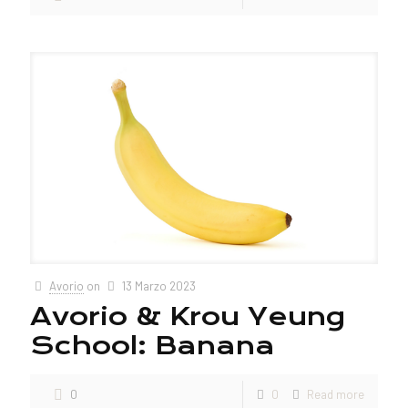
Avorio
on
13 Marzo 2023
Avorio & Krou Yeung
School: Banana
0
0
Read more