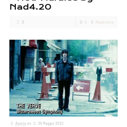
Nad4.20
3
0
Read more
Avorio
on
25 Maggio 2022