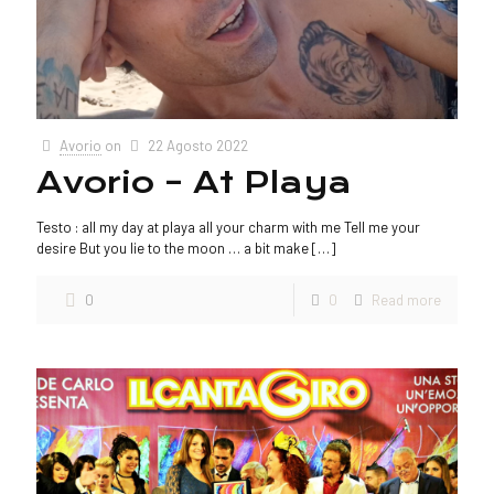
Avorio
on
22 Agosto 2022
Avorio – At Playa
Testo : all my day at playa all your charm with me Tell me your
desire But you lie to the moon … a bit make
[…]
0
0
Read more