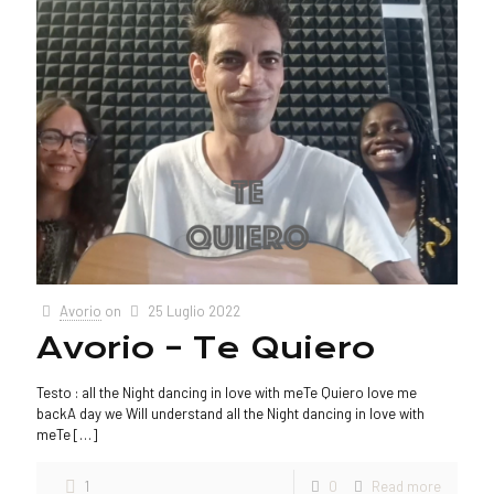
Avorio
on
25 Luglio 2022
Avorio – Te Quiero
Testo : all the Night dancing in love with meTe Quiero love me
backA day we Will understand all the Night dancing in love with
meTe
[…]
1
0
Read more