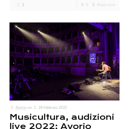
2
0
Read more
Avorio
on
28 Febbraio 2022
Musicultura, audizioni
live 2022: Avorio