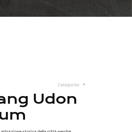
Categories
uang Udon
eum
attrazione storica della città perché