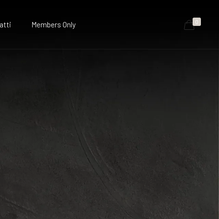
0
atti
Members Only