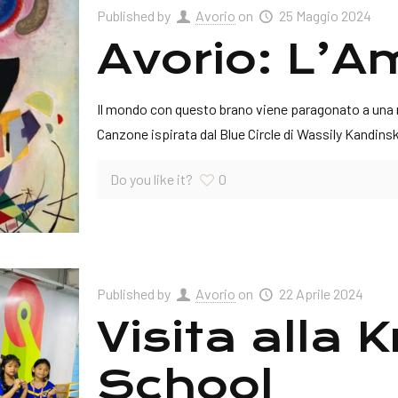
Published by
Avorio
on
25 Maggio 2024
Avorio: L’A
Il mondo con questo brano viene paragonato a una na
Canzone ispirata dal Blue Circle di Wassily Kandins
Do you like it?
0
Published by
Avorio
on
22 Aprile 2024
Visita alla
School