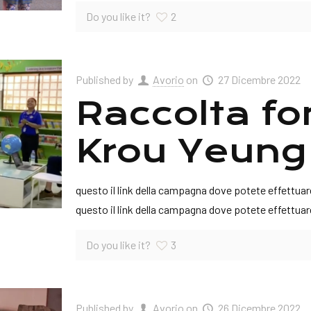
Do you like it?
2
Published by
Avorio
on
27 Dicembre 2022
Raccolta fon
Krou Yeung
questo il link della campagna dove potete effettu
questo il link della campagna dove potete effettu
Do you like it?
3
Published by
Avorio
on
26 Dicembre 2022