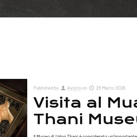
Published by
Avorio
on
28 Marzo 2026
Visita al M
Thani Mus
Il Museo di Udon Thani è considerato un’importante 