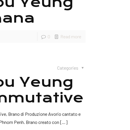
rou Yeung
nana
0
Read more
Categories
rou Yeung
mmutative
ve, Brano di Produzione Avorio cantato e
di Phnom Penh. Brano creato con
[…]