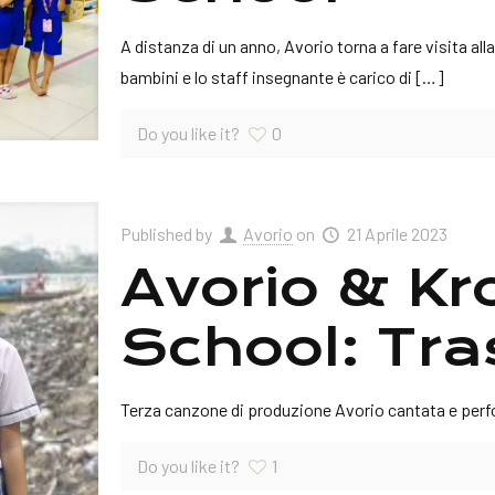
A distanza di un anno, Avorio torna a fare visita all
bambini e lo staff insegnante è carico di
[…]
Do you like it?
0
Published by
Avorio
on
21 Aprile 2023
Avorio & K
School: Tra
Terza canzone di produzione Avorio cantata e perf
Do you like it?
1