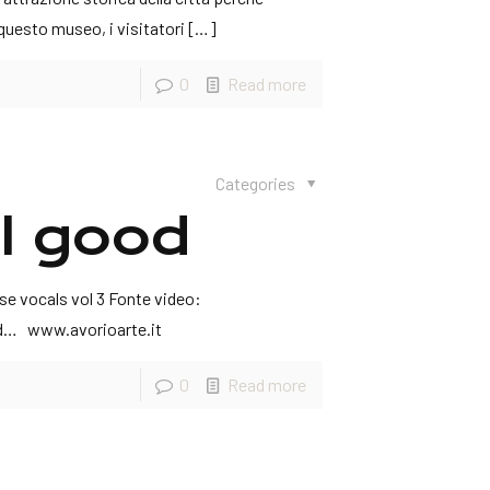
 questo museo, i visitatori
[…]
0
Read more
Categories
el good
se vocals vol 3 Fonte video:
d… www.avorioarte.it
0
Read more