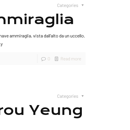
Categories
mmiraglia
ve ammiraglia, vista dall’alto da un uccello.
ky
0
Read more
Categories
 Krou Yeung