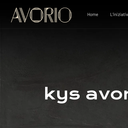
Home
L’iniziati
kys avor