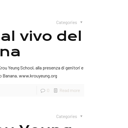
Categories
al vivo del
ana
rou Yeung School, alla presenza di genitori e
ano Banana. www.krouyeung.org
0
Read more
Categories