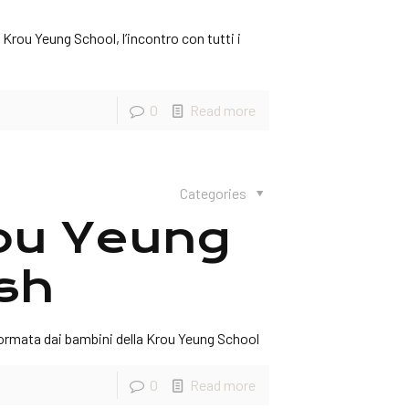
a Krou Yeung School, l’incontro con tutti i
0
Read more
Categories
rou Yeung
sh
ormata dai bambini della Krou Yeung School
0
Read more