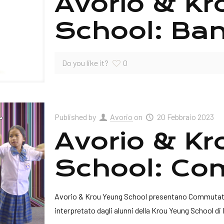
Avorio & K
School: Ba
Do you like it?
0
Published by
Avorio
on
20 Febbraio 2023
Avorio & K
School: Co
Avorio & Krou Yeung School presentano Commutati
interpretato dagli alunni della Krou Yeung School 