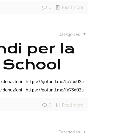
0
Read more
Categories
di per la
 School
are donazioni : https://gofund.me/fa73d02a
are donazioni : https://gofund.me/fa73d02a
0
Read more
Categories