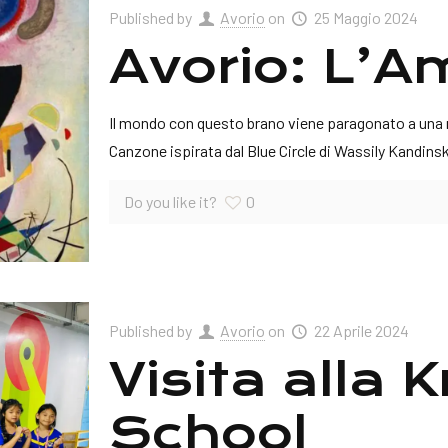
Published by
Avorio
on
25 Maggio 2024
Avorio: L’A
Il mondo con questo brano viene paragonato a una na
Canzone ispirata dal Blue Circle di Wassily Kandins
Do you like it?
0
Published by
Avorio
on
22 Aprile 2024
Visita alla
School