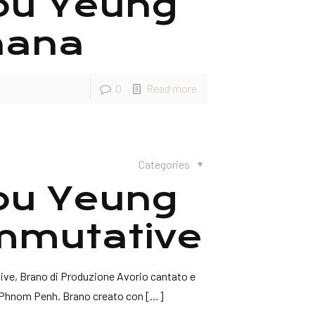
rou Yeung
nana
0
Read more
Categories
rou Yeung
mmutative
ve, Brano di Produzione Avorio cantato e
di Phnom Penh. Brano creato con
[…]