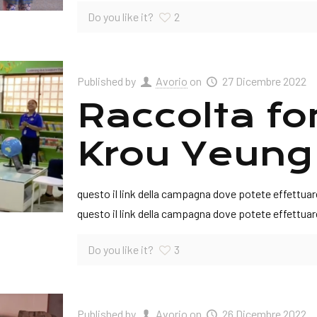
Do you like it?
2
Published by
Avorio
on
27 Dicembre 2022
Raccolta fon
Krou Yeung
questo il link della campagna dove potete effettu
questo il link della campagna dove potete effettu
Do you like it?
3
Published by
Avorio
on
26 Dicembre 2022