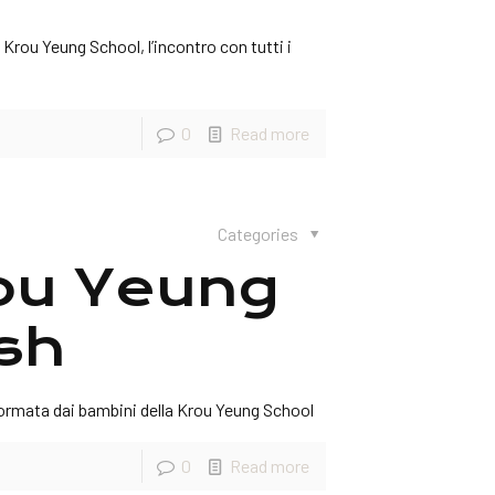
a Krou Yeung School, l’incontro con tutti i
0
Read more
Categories
rou Yeung
sh
ormata dai bambini della Krou Yeung School
0
Read more