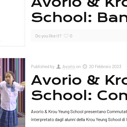
Avorio & K
School: Ba
Do you like it?
0
Published by
Avorio
on
20 Febbraio 2023
Avorio & K
School: Co
Avorio & Krou Yeung School presentano Commutati
interpretato dagli alunni della Krou Yeung School 