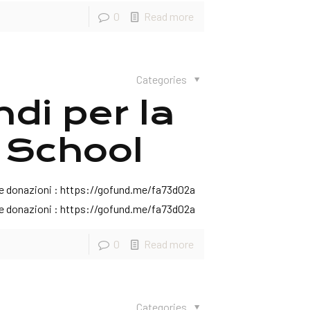
0
Read more
Categories
di per la
 School
are donazioni : https://gofund.me/fa73d02a
are donazioni : https://gofund.me/fa73d02a
0
Read more
Categories