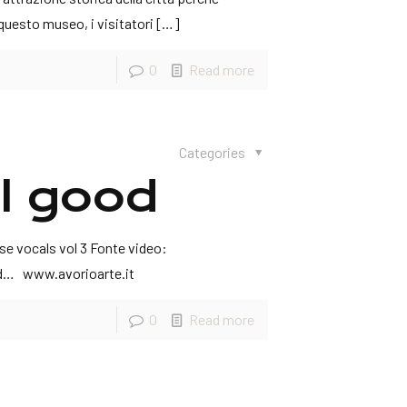
 questo museo, i visitatori
[…]
0
Read more
Categories
el good
se vocals vol 3 Fonte video:
d… www.avorioarte.it
0
Read more