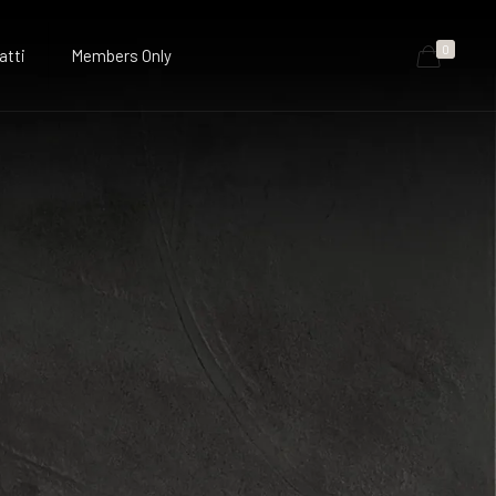
0
atti
Members Only