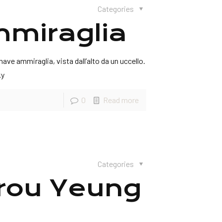
Categories
mmiraglia
ve ammiraglia, vista dall’alto da un uccello.
ky
0
Read more
Categories
 Krou Yeung