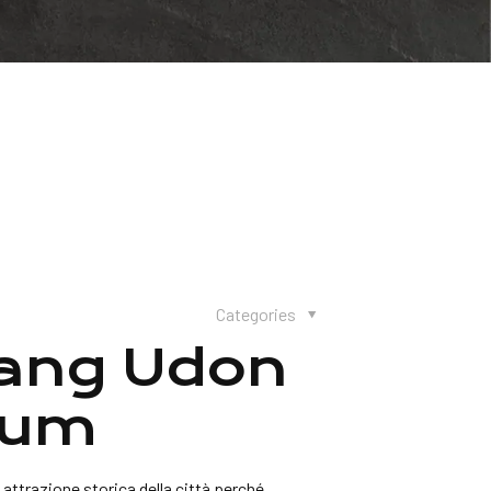
Categories
uang Udon
eum
attrazione storica della città perché