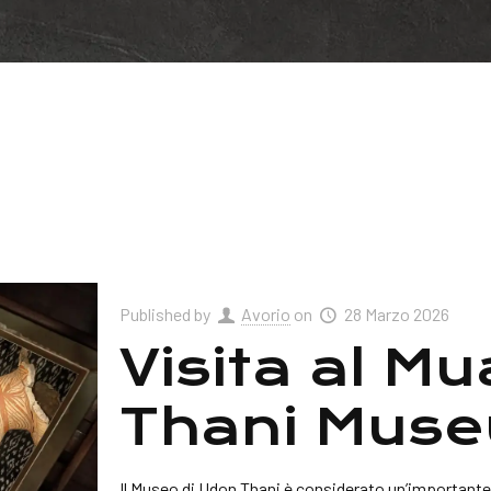
Published by
Avorio
on
28 Marzo 2026
Visita al M
Thani Mus
Il Museo di Udon Thani è considerato un’importante 