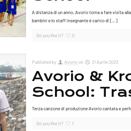
A distanza di un anno, Avorio torna a fare visita all
bambini e lo staff insegnante è carico di
[…]
Do you like it?
0
Published by
Avorio
on
21 Aprile 2023
Avorio & K
School: Tra
Terza canzone di produzione Avorio cantata e perf
Do you like it?
1