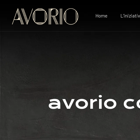
Home
L’iniziati
avorio c