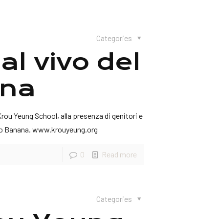
Categories
al vivo del
ana
rou Yeung School, alla presenza di genitori e
ano Banana. www.krouyeung.org
0
Read more
Categories