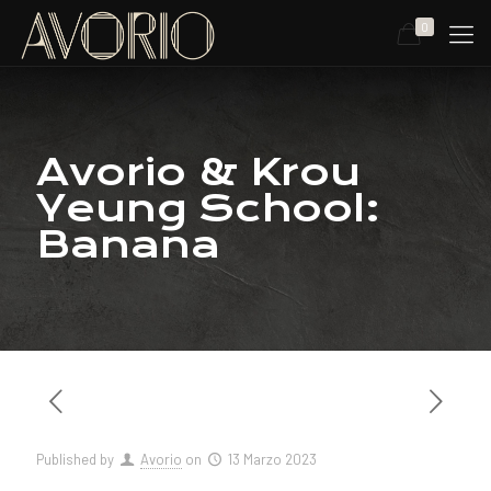
0
Avorio & Krou
Yeung School:
Banana
Published by
Avorio
on
13 Marzo 2023