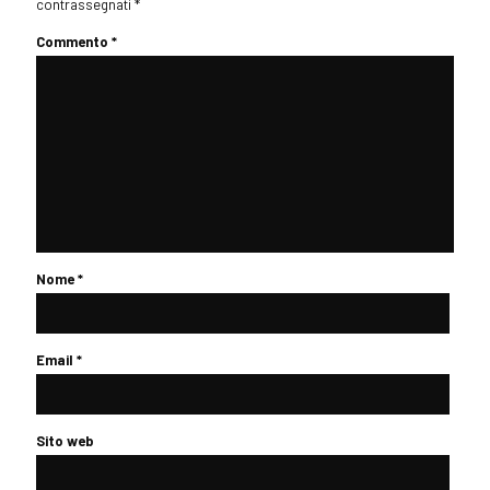
contrassegnati
*
Commento
*
Nome
*
Email
*
Sito web