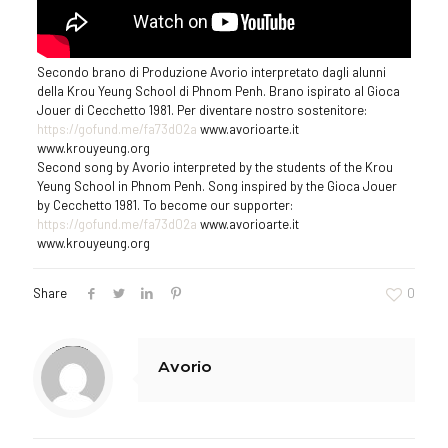
Secondo brano di Produzione Avorio interpretato dagli alunni
della Krou Yeung School di Phnom Penh. Brano ispirato al Gioca
Jouer di Cecchetto 1981. Per diventare nostro sostenitore:
https://gofund.me/fa73d02a
www.avorioarte.it
www.krouyeung.org
Second song by Avorio interpreted by the students of the Krou
Yeung School in Phnom Penh. Song inspired by the Gioca Jouer
by Cecchetto 1981. To become our supporter:
https://gofund.me/fa73d02a
www.avorioarte.it
www.krouyeung.org
Share
0
Warning
: Trying to access array offset on value of type null in
/homepages/23/d907629243/htdocs/www.avorioarte.it/wp-content/themes/betheme/includes/content-single.php
on line
286
Avorio