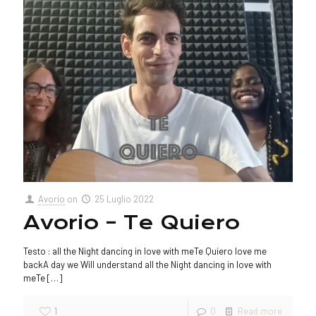
Avorio
on
25 Luglio 2022
Avorio – Te Quiero
Testo : all the Night dancing in love with meTe Quiero love me
backA day we Will understand all the Night dancing in love with
meTe
[…]
1
0
Read more