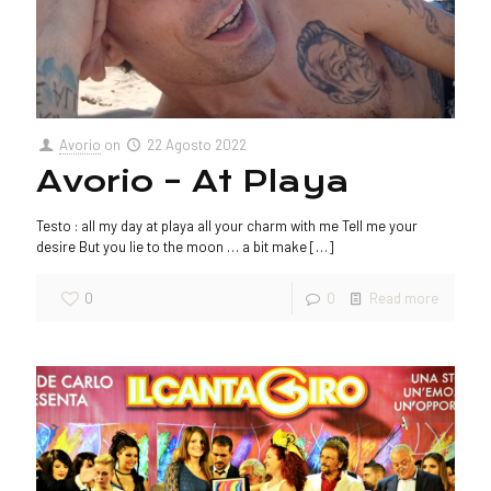
Avorio
on
22 Agosto 2022
Avorio – At Playa
Testo : all my day at playa all your charm with me Tell me your
desire But you lie to the moon … a bit make
[…]
0
0
Read more