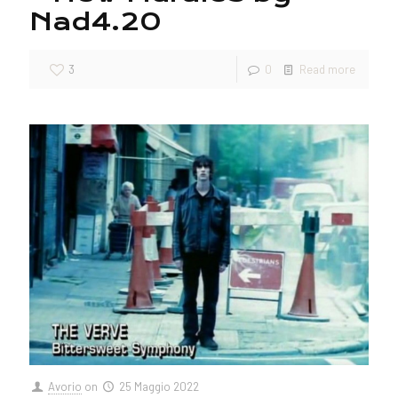
Nad4.20
3
0
Read more
Avorio
on
25 Maggio 2022