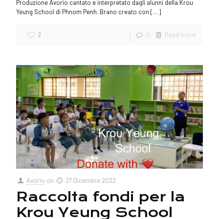
Produzione Avorio cantato e interpretato dagli alunni della Krou
Yeung School di Phnom Penh. Brano creato con
[…]
2
0
Read more
Avorio
on
27 Dicembre 2022
Raccolta fondi per la
Krou Yeung School