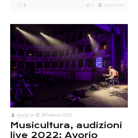
2
0
Read more
Avorio
on
28 Febbraio 2022
Musicultura, audizioni
live 2022: Avorio