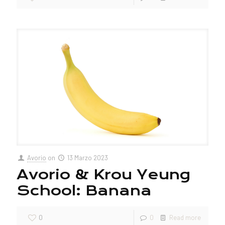
Avorio
on
13 Marzo 2023
Avorio & Krou Yeung
School: Banana
0
0
Read more