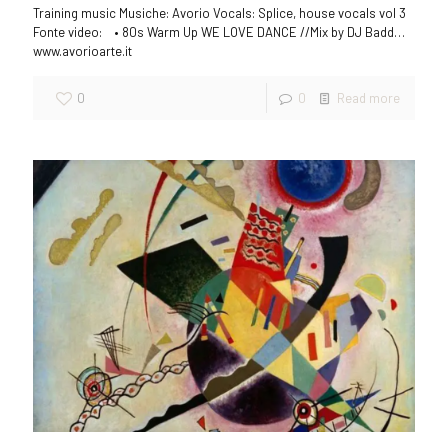
Training music Musiche: Avorio Vocals: Splice, house vocals vol 3
Fonte video: • 80s Warm Up WE LOVE DANCE //Mix by DJ Badd…
www.avorioarte.it
0
0
Read more