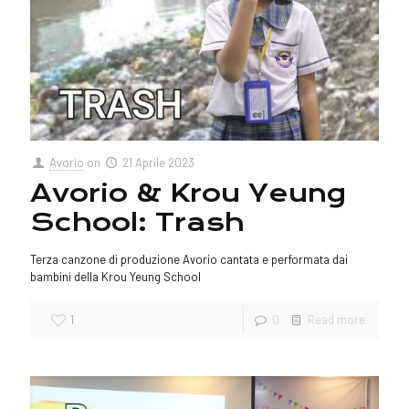
Avorio
on
21 Aprile 2023
Avorio & Krou Yeung
School: Trash
Terza canzone di produzione Avorio cantata e performata dai
bambini della Krou Yeung School
1
0
Read more