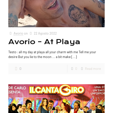
Avorio
on
22 Agosto 2022
Avorio – At Playa
Testo : all my day at playa all your charm with me Tell me your
desire But you lie to the moon … a bit make
[…]
0
0
Read more