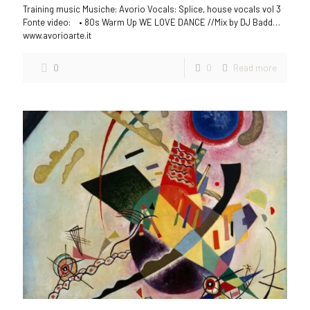
Training music Musiche: Avorio Vocals: Splice, house vocals vol 3
Fonte video: • 80s Warm Up WE LOVE DANCE //Mix by DJ Badd…
www.avorioarte.it
0
0
Read more