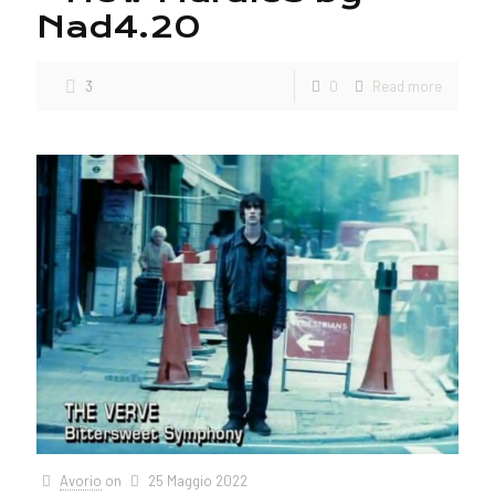
Nad4.20
3
0
Read more
Avorio
on
25 Maggio 2022