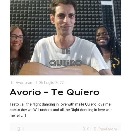
Avorio
on
25 Luglio 2022
Avorio – Te Quiero
Testo : all the Night dancing in love with meTe Quiero love me
backA day we Will understand all the Night dancing in love with
meTe
[…]
1
0
Read more