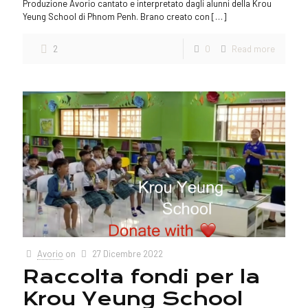
Produzione Avorio cantato e interpretato dagli alunni della Krou
Yeung School di Phnom Penh. Brano creato con
[…]
2
0
Read more
Avorio
on
27 Dicembre 2022
Raccolta fondi per la
Krou Yeung School