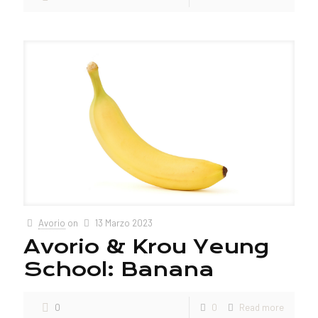
Avorio
on
13 Marzo 2023
Avorio & Krou Yeung
School: Banana
0
0
Read more