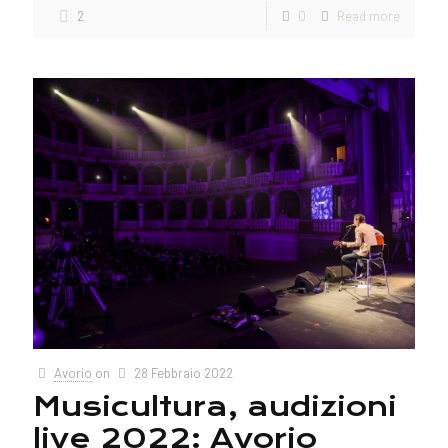
2
0
Read more
Avorio
on
28 Febbraio 2022
Musicultura, audizioni
live 2022: Avorio