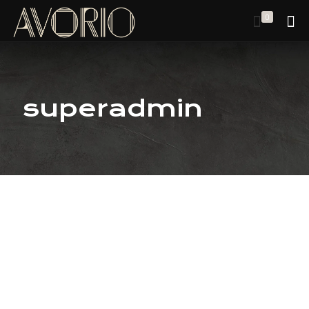
0
superadmin