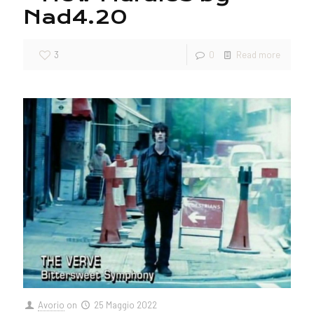
Nad4.20
3
0
Read more
Avorio
on
25 Maggio 2022