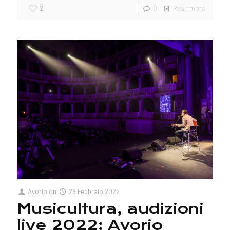
2
0
Read more
Avorio
on
28 Febbraio 2022
Musicultura, audizioni
live 2022: Avorio