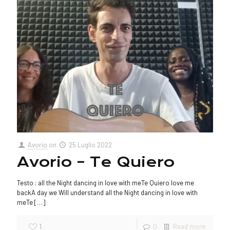
Avorio
on
25 Luglio 2022
Avorio – Te Quiero
Testo : all the Night dancing in love with meTe Quiero love me
backA day we Will understand all the Night dancing in love with
meTe
[…]
1
0
Read more