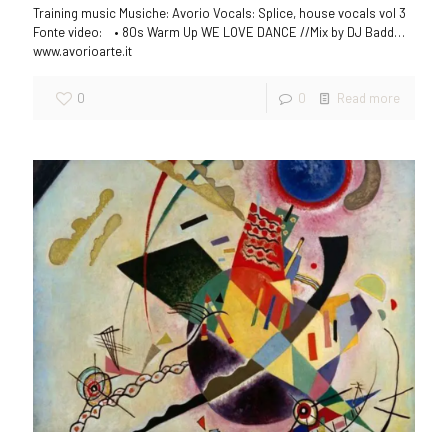
Training music Musiche: Avorio Vocals: Splice, house vocals vol 3
Fonte video: • 80s Warm Up WE LOVE DANCE //Mix by DJ Badd…
www.avorioarte.it
0
0
Read more