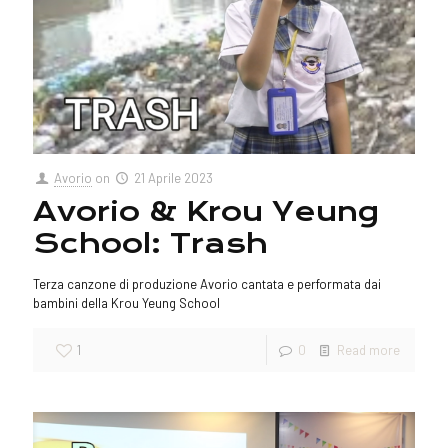
Avorio
on
21 Aprile 2023
Avorio & Krou Yeung
School: Trash
Terza canzone di produzione Avorio cantata e performata dai
bambini della Krou Yeung School
1
0
Read more