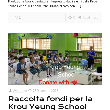
Produzione Avorio cantato e interpretato dagli alunni della Krou
Yeung School di Phnom Penh. Brano creato con
[…]
2
0
Read more
Avorio
on
27 Dicembre 2022
Raccolta fondi per la
Krou Yeung School