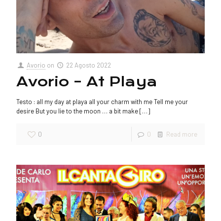
Avorio
on
22 Agosto 2022
Avorio – At Playa
Testo : all my day at playa all your charm with me Tell me your
desire But you lie to the moon … a bit make
[…]
0
0
Read more