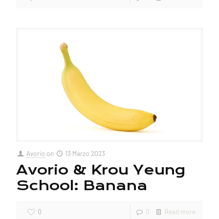
Avorio
on
13 Marzo 2023
Avorio & Krou Yeung
School: Banana
0
0
Read more