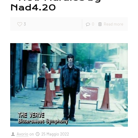
Nad4.20
3
0
Read more
Avorio
on
25 Maggio 2022