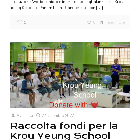
Produzione Avorio cantato e interpretato dagli alunni della Krou
Yeung School di Phnom Penh. Brano creato con
[…]
2
0
Read more
Avorio
on
27 Dicembre 2022
Raccolta fondi per la
Krou Yeung School