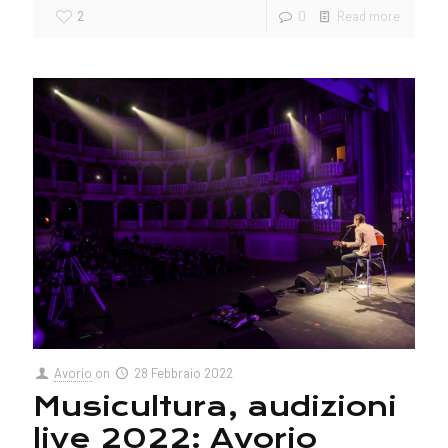
2
0
Read more
Avorio
on
28 Febbraio 2022
Musicultura, audizioni
live 2022: Avorio