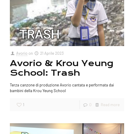
Avorio
on
21 Aprile 2023
Avorio & Krou Yeung
School: Trash
Terza canzone di produzione Avorio cantata e performata dai
bambini della Krou Yeung School
1
0
Read more