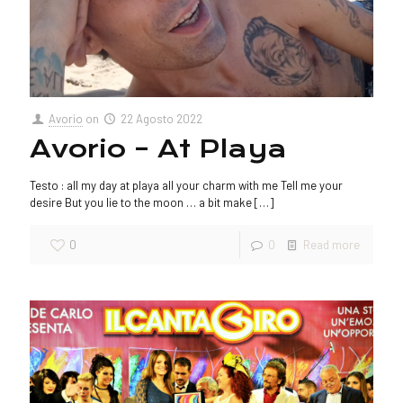
Avorio
on
22 Agosto 2022
Avorio – At Playa
Testo : all my day at playa all your charm with me Tell me your
desire But you lie to the moon … a bit make
[…]
0
0
Read more