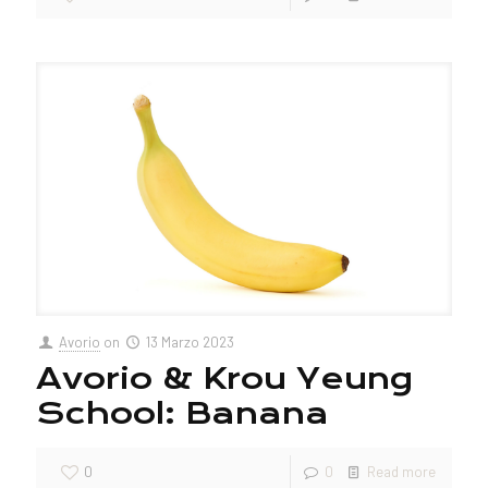
Avorio
on
13 Marzo 2023
Avorio & Krou Yeung
School: Banana
0
0
Read more