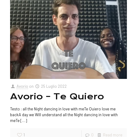
Avorio
on
25 Luglio 2022
Avorio – Te Quiero
Testo : all the Night dancing in love with meTe Quiero love me
backA day we Will understand all the Night dancing in love with
meTe
[…]
1
0
Read more