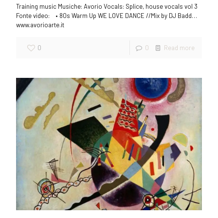
Training music Musiche: Avorio Vocals: Splice, house vocals vol 3
Fonte video: • 80s Warm Up WE LOVE DANCE //Mix by DJ Badd…
www.avorioarte.it
0
0
Read more