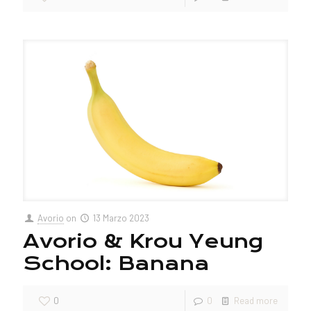
Avorio
on
13 Marzo 2023
Avorio & Krou Yeung
School: Banana
0
0
Read more