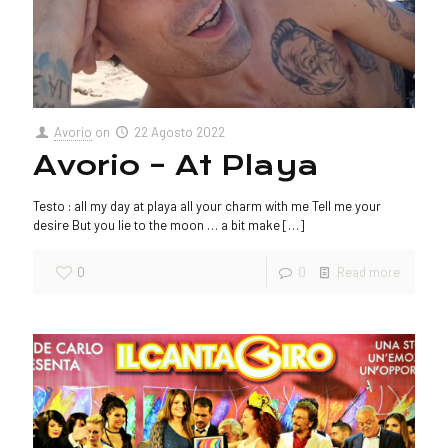
Avorio
on
22 Agosto 2022
Avorio – At Playa
Testo : all my day at playa all your charm with me Tell me your
desire But you lie to the moon … a bit make
[…]
0
0
Read more