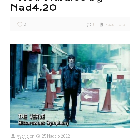
Nad4.20
3
0
Read more
Avorio
on
25 Maggio 2022