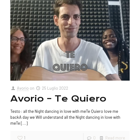
Avorio
on
25 Luglio 2022
Avorio – Te Quiero
Testo : all the Night dancing in love with meTe Quiero love me
backA day we Will understand all the Night dancing in love with
meTe
[…]
1
0
Read more