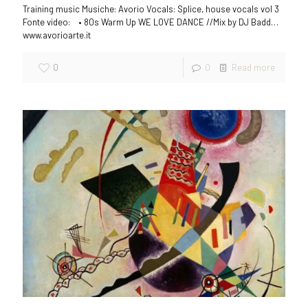
Training music Musiche: Avorio Vocals: Splice, house vocals vol 3
Fonte video: • 80s Warm Up WE LOVE DANCE //Mix by DJ Badd…
www.avorioarte.it
0
0
Read more