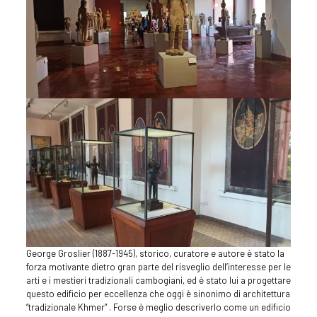
George Groslier (1887-1945), storico, curatore e autore è stato la
forza motivante dietro gran parte del risveglio dell’interesse per le
arti e i mestieri tradizionali cambogiani, ed è stato lui a progettare
questo edificio per eccellenza che oggi è sinonimo di architettura
“tradizionale Khmer” . Forse è meglio descriverlo come un edificio