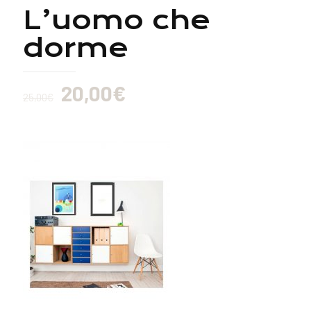
L’uomo che
dorme
20,00
€
25,00
€