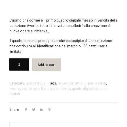
L’uomo che dorme è il primo quadro digitale messo in vendita della
collezione Avorio , tutto il ricavato contribuirà alla creazione di
nuove opere e iniziative ,
il quadro assume prestigio perchè capostipite di una collezione
che cotribuirà all’identificazione del marchio , 50 pezzi , serie
limitata
Add to cart
Category:
quadri digitali
Tags:
accessori artistici per la casa
,
avorio
,
avorio arte
,
l'uomo che dorme
,
quadri digitali
,
stampe
digitali
Share