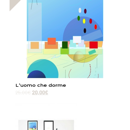
L’uomo che dorme
25,00
€
20,00
€