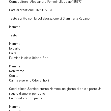
Compositore : Alessandro Femminella , siae 195677
Data di creazione : 02/09/2020
Testo scritto con la collaborazione di Giammaria Racano
Mamma
Testo :
Mamma
Io parto
Da te
Fulmine in cielo Odor di fiori
Mamma
Non tremo
Con te
Calma e sereno Odor di fiori
Occhi e luce ,Sorriso eterno Mamma, un giorno di sole ti porto Un
raggio d’amore, per dono
Un mondo di fiori per te
Mamma