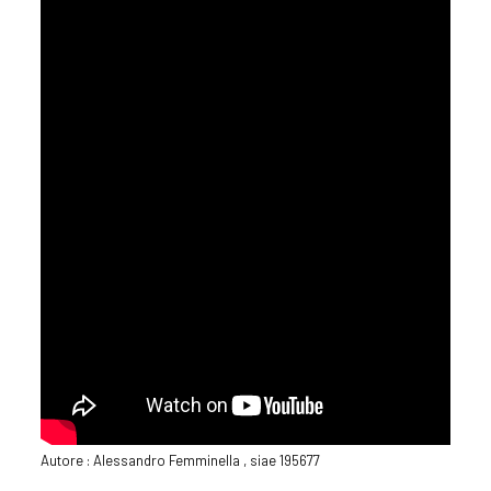
Autore : Alessandro Femminella , siae 195677