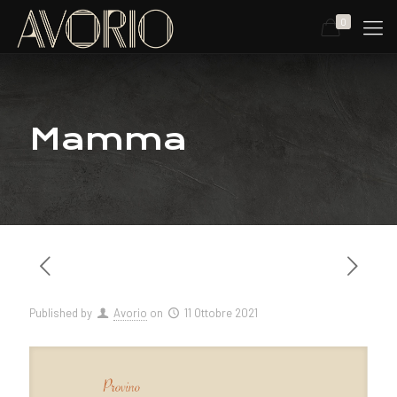
0
Mamma
Published by
Avorio
on
11 Ottobre 2021