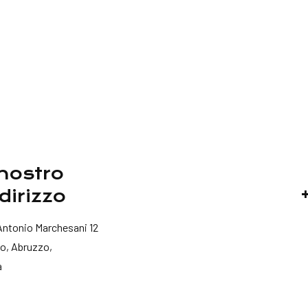
 nostro
dirizzo
Antonio Marchesani 12
o, Abruzzo,
a