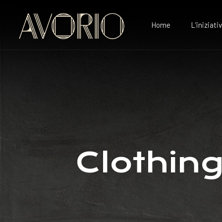
Home
L’iniziati
Clothin