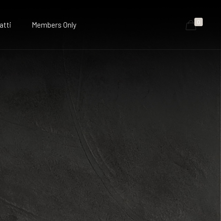
0
atti
Members Only